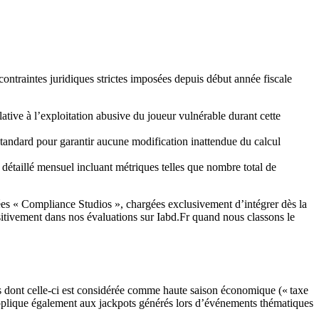
contraintes juridiques strictes imposées depuis début année fiscale
tive à l’exploitation abusive du joueur vulnérable durant cette
standard pour garantir aucune modification inattendue du calcul
ng détaillé mensuel incluant métriques telles que nombre total de
es « Compliance Studios », chargées exclusivement d’intégrer dès la
sitivement dans nos évaluations sur Iabd.Fr quand nous classons le
s dont celle-ci est considérée comme haute saison économique (« taxe
’applique également aux jackpots générés lors d’événements thématiques