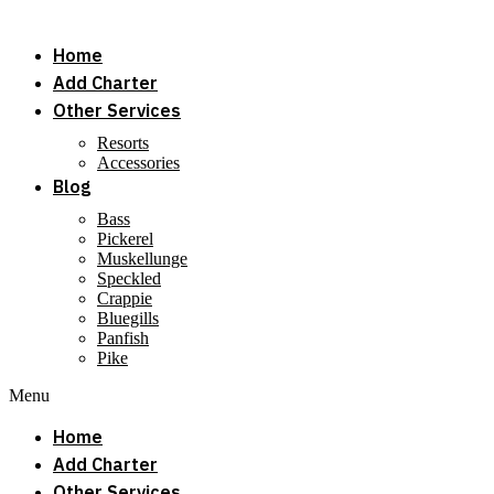
Home
Add Charter
Other Services
Resorts
Accessories
Blog
Bass
Pickerel
Muskellunge
Speckled
Crappie
Bluegills
Panfish
Pike
Menu
Home
Add Charter
Other Services