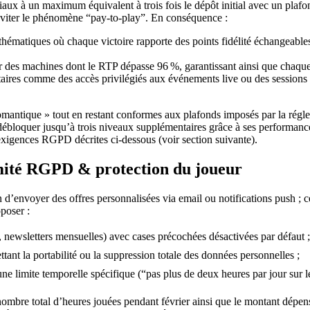
tiaux à un maximum équivalent à trois fois le dépôt initial avec un pla
éviter le phénomène “pay‑to‑play”. En conséquence :
 thématiques où chaque victoire rapporte des points fidélité échangeab
r des machines dont le RTP dépasse 96 %, garantissant ainsi que chaque 
ires comme des accès privilégiés aux événements live ou des sessions c
romantique » tout en restant conformes aux plafonds imposés par la rég
ébloquer jusqu’à trois niveaux supplémentaires grâce à ses performanc
exigences RGPD décrites ci‑dessous (voir section suivante).
rmité RGPD & protection du joueur
 d’envoyer des offres personnalisées via email ou notifications push ; c
poser :
, newsletters mensuelles) avec cases précochées désactivées par défaut ;
ettant la portabilité ou la suppression totale des données personnelles ;
une limite temporelle spécifique (“pas plus de deux heures par jour sur l
nombre total d’heures jouées pendant février ainsi que le montant dépens