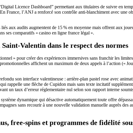
gital Licence Dashboard” permettant aux titulaires de suivre en temps 
. En France, l’ANJ a renforcé son contrôle anti‑blanchiment avec une ob
ûts liés aux audits augmentent de 15 % en moyenne mais offrent aux jou
s ses comparatifs « casino en ligne france légal ».
a Saint‑Valentin dans le respect des normes
el » pour créer des expériences immersives sans franchir les limites pub
 promotionnelles affichent un maximum de deux appels à l’action (« Jouer
ondu son interface valentineuse : arrière‑plan pastel rose avec animati
ui rappelle une flèche de Cupidon mais sans texte incitatif supplément
nt un taux d’erreur réglementaire nul selon son rapport interne soumi
un système dynamique qui désactive automatiquement toute offre dépassa
pagnes sans recourir à une nouvelle validation manuelle auprès des auto
us, free‑spins et programmes de fidélité sou