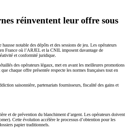
es réinventent leur offre sous
ne hausse notable des dépôts et des sessions de jeu. Les opérateurs
nt en France où l’ARJEL et la CNIL imposent davantage de
ativité et conformité juridique.
taillés des opérateurs légaux, met en avant les meilleures promotions
it que chaque offre présentée respecte les normes françaises tout en
ction saisonnière, partenariats fournisseurs, fiscalité des gains et
ière et de prévention du blanchiment d’argent. Les opérateurs doivent
mer). Cette évolution accélère le processus d’obtention pour les
ossiers papier traditionnels.