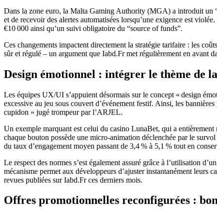
Dans la zone euro, la Malta Gaming Authority (MGA) a introduit un “Di
et de recevoir des alertes automatisées lorsqu’une exigence est violée
€10 000 ainsi qu’un suivi obligatoire du “source of funds”.
Ces changements impactent directement la stratégie tarifaire : les co
sûr et régulé – un argument que Iabd.Fr met régulièrement en avant dan
Design émotionnel : intégrer le thème de l
Les équipes UX/UI s’appuient désormais sur le concept « design émotionn
excessive au jeu sous couvert d’événement festif. Ainsi, les bannières
cupidon » jugé trompeur par l’ARJEL.
Un exemple marquant est celui du casino LunaBet, qui a entièrement ref
chaque bouton possède une micro‑animation déclenchée par le survol q
du taux d’engagement moyen passant de 3,4 % à 5,1 % tout en conserva
Le respect des normes s’est également assuré grâce à l’utilisation d’
mécanisme permet aux développeurs d’ajuster instantanément leurs cam
revues publiées sur Iabd.Fr ces derniers mois.
Offres promotionnelles reconfigurées : bon