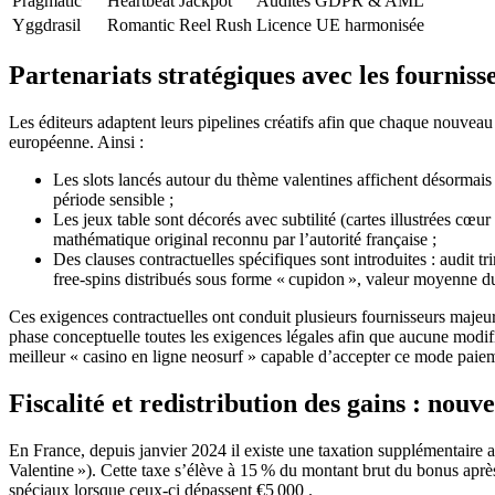
Pragmatic
Heartbeat Jackpot
Audités GDPR & AML
Yggdrasil
Romantic Reel Rush
Licence UE harmonisée
Partenariats stratégiques avec les fourniss
Les éditeurs adaptent leurs pipelines créatifs afin que chaque nouveau
européenne. Ainsi :
Les slots lancés autour du thème valentines affichent désormais
période sensible ;
Les jeux table sont décorés avec subtilité (cartes illustrées c
mathématique original reconnu par l’autorité française ;
Des clauses contractuelles spécifiques sont introduites : audit tr
free‑spins distribués sous forme « cupidon », valeur moyenne du
Ces exigences contractuelles ont conduit plusieurs fournisseurs maj
phase conceptuelle toutes les exigences légales afin que aucune modif
meilleur « casino en ligne neosurf » capable d’accepter ce mode paiem
Fiscalité et redistribution des gains : nouv
En France, depuis janvier 2024 il existe une taxation supplémentaire
Valentine »). Cette taxe s’élève à 15 % du montant brut du bonus aprè
spéciaux lorsque ceux‑ci dépassent €5 000 .