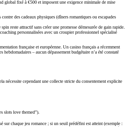
fond global fixé à €500 et imposent une exigence minimale de mise
les contre des cadeaux physiques (dîners romantiques ou escapades
spin reste attractif sans créer une promesse démesurée de gain rapide.
oaching personnalisées avec un croupier professionnel spécialisé
lementation française et européenne. Un casino français a récemment
es hebdomadaires – aucun dépassement budgétaire n’a été constaté
ela nécessite cependant une collecte stricte du consentement explicite
es slots love themed”).
é sur chaque jeu romance ; si un seuil prédéfini est atteint (exemple :