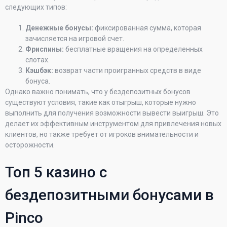
следующих типов:
Денежные бонусы:
фиксированная сумма, которая
зачисляется на игровой счет.
Фриспины:
бесплатные вращения на определенных
слотах.
Кэшбэк:
возврат части проигранных средств в виде
бонуса.
Однако важно понимать, что у бездепозитных бонусов
существуют условия, такие как отыгрыш, которые нужно
выполнить для получения возможности вывести выигрыш. Это
делает их эффективным инструментом для привлечения новых
клиентов, но также требует от игроков внимательности и
осторожности.
Топ 5 казино с
бездепозитными бонусами в
Pinco