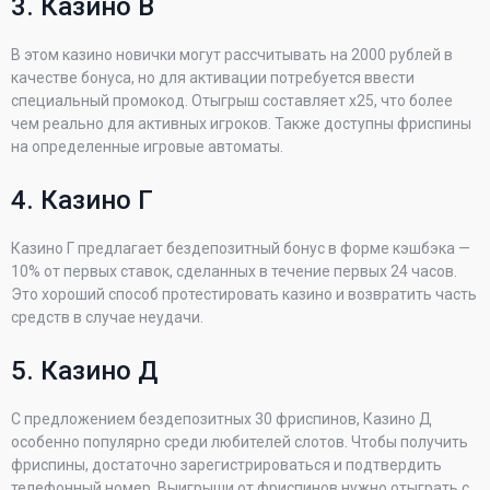
3. Казино В
В этом казино новички могут рассчитывать на 2000 рублей в
качестве бонуса, но для активации потребуется ввести
специальный промокод. Отыгрыш составляет x25, что более
чем реально для активных игроков. Также доступны фриспины
на определенные игровые автоматы.
4. Казино Г
Казино Г предлагает бездепозитный бонус в форме кэшбэка —
10% от первых ставок, сделанных в течение первых 24 часов.
Это хороший способ протестировать казино и возвратить часть
средств в случае неудачи.
5. Казино Д
С предложением бездепозитных 30 фриспинов, Казино Д
особенно популярно среди любителей слотов. Чтобы получить
фриспины, достаточно зарегистрироваться и подтвердить
телефонный номер. Выигрыши от фриспинов нужно отыграть с