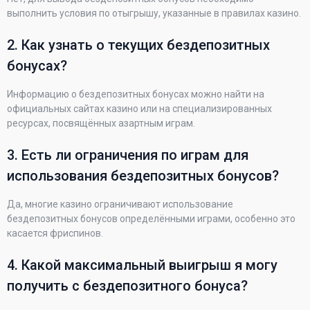
выполнить условия по отыгрышу, указанные в правилах казино.
2. Как узнать о текущих бездепозитных
бонусах?
Информацию о бездепозитных бонусах можно найти на
официальных сайтах казино или на специализированных
ресурсах, посвящённых азартным играм.
3. Есть ли ограничения по играм для
использования бездепозитных бонусов?
Да, многие казино ограничивают использование
бездепозитных бонусов определёнными играми, особенно это
касается фриспинов.
4. Какой максимальный выигрыш я могу
получить с бездепозитного бонуса?