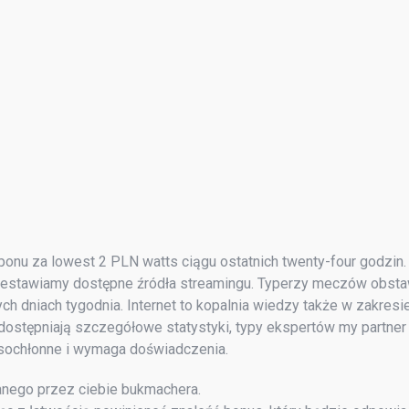
onu za lowest 2 PLN watts ciągu ostatnich twenty-four godzin. 
zestawiamy dostępne źródła streamingu. Typerzy meczów obsta
ych dniach tygodnia. Internet to kopalnia wiedzy także w zakre
 udostępniają szczegółowe statystyki, typy ekspertów my partne
asochłonne i wymaga doświadczenia.
anego przez ciebie bukmachera.