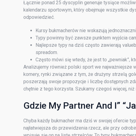
Łącznie ponad 25 dyscyplin generuje tysiące możli
kalendarzu sportowym, który obejmuje wszystkie dysc
odpowiedzieć.
Kursy bukmacherów nie wskazują jednoznacznie
Typy powinny być zawsze punktem wyjścia carr
Najlepsze typy na dziś często zawierają value
spreadom.
Często mówi się wtedy, że jest to „pewniak”, kt
Analizujemy również polski sport we najważniejsze
kornery, rynki związane z tym, że drużyny strzelą go
poszerzają swoje propozycje i liczbę dostępnych zd
chętnie z tego korzysta. Szukamy czegoś więcej, niż 
Gdzie My Partner And I” “J
Chyba każdy bukmacher ma dziś w swojej ofercie typ
najłatwiejsza do przewidzenia rzecz, ale przy odrob
wpisuje się on na listę strzelców. To typy bukmache