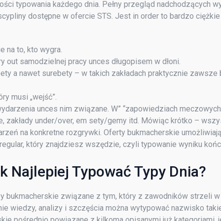
wości typowania każdego dnia. Pełny przegląd nadchodzących 
ypliny dostępne w ofercie STS. Jest in order to bardzo ciężkie 
 na to, kto wygra.
y out samodzielnej pracy unces długopisem w dłoni.
bety a nawet surebety – w takich zakładach praktycznie zawsze
óry musi „wejść”.
 wydarzenia unces nim związane. W” “zapowiedziach meczowych o
le, zakłady under/over, em sety/gemy itd. Mówiąc krótko – wszy
arzeń na konkretne rozgrywki. Oferty bukmacherskie umożliwiaj
regular, który znajdziesz wszędzie, czyli typowanie wyniku końc
ak Najlepiej Typować Typy Dnia?
y bukmacherskie związane z tym, który z zawodników strzeli w
inie wiedzy, analizy i szczęścia można wytypować nazwisko tak
rskie pośrednio powiązane z kilkoma opisanymi już kategoriami, 