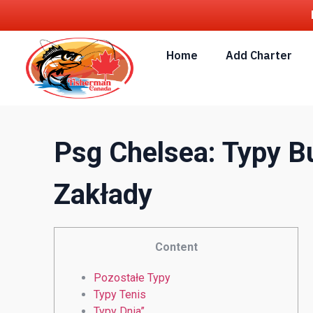
Home
Add Charter
Psg Chelsea: Typy B
Zakłady
Content
Pozostałe Typy
Typy Tenis
Typy Dnia”