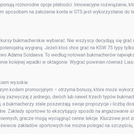
nują różnorodne opcje płatności. Innowacyjne rozwiązanie, któr
im sposobem na założenie konta w STS jest wykorzystanie do t
e kursy bukmacherskie wybierać. Nie wszyscy decydują się grać 
 potencjalną wygraną. Jeżeli ktoś chce grać na KSW 75 typy tylk
wo Adama Soldaeva. To według notowań bukmacherów największy
nie kolejnej wpadki w oktagonie. Wygrać powinien również Liasse
łkiem wysokie.
aszym kodem promocyjnym – otrzyma bonusy, które może wykorzy
się zazwyczaj z jednego, dwóch lub nawet trzech typów bukma
, a bukmacherzy stale poszerzają swoje propozycje i liczbę do
alne. Zakłady sportowe to ekscytujący sposób na angażowanie si
dmiennych, gracze mogą wyciągnąć cenne lekcje. Kluczowe jest z
świecie zakładów sportowych nie można polegać na szczęściu, a