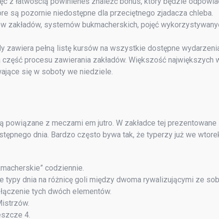
 więc z łatwością powinieneś znaleźć bonus, który będzie odpowi
re są pozornie niedostępne dla przeciętnego zjadacza chleba.
ów zakładów, systemów bukmacherskich, pojęć wykorzystywanych 
ally zawiera pełną listę kursów na wszystkie dostępne wydarzeni
na część procesu zawierania zakładów. Większość największych w
ające się w soboty we niedziele.
 powiązane z meczami em jutro. W zakładce tej prezentowane 
tępnego dnia. Bardzo często bywa tak, że typerzy już we wtore
ukmacherskie” codziennie.
e typy dnia na różnicę goli między dwoma rywalizującymi ze so
ołączenie tych dwóch elementów.
Mistrzów.
eszcze 4.