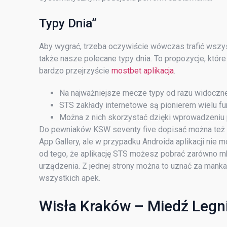
Typy Dnia”
Aby wygrać, trzeba oczywiście wówczas trafić wszys
także nasze polecane typy dnia. To propozycje, któ
bardzo przejrzyście
mostbet aplikacja
.
Na najważniejsze mecze typy od razu widoczne s
STS zakłady internetowe są pionierem wielu fun
Można z nich skorzystać dzięki wprowadzeniu 
Do pewniaków KSW seventy five dopisać można też S
App Gallery, ale w przypadku Androida aplikacji nie 
od tego, że aplikację STS możesz pobrać zarówno mh
urządzenia. Z jednej strony można to uznać za manka
wszystkich apek.
Wisła Kraków – Miedź Legni