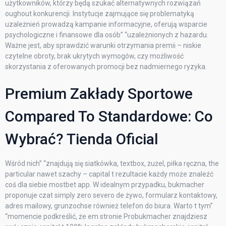
użytkowników, którzy będą szukać alternatywnych rozwiązań
oughout konkurencji. Instytucje zajmujące się problematyką
uzależnień prowadzą kampanie informacyjne, oferują wsparcie
psychologiczne i finansowe dla osób” “uzależnionych z hazardu.
Ważne jest, aby sprawdzić warunki otrzymania premii – niskie
czytelne obroty, brak ukrytych wymogów, czy możliwość
skorzystania z oferowanych promocji bez nadmiernego ryzyka.
Premium Zakłady Sportowe
Compared To Standardowe: Co
Wybrać? Tienda Oficial
Wśród nich” “znajdują się siatkówka, textbox, żużel, piłka ręczna, the
particular nawet szachy – capital t rezultacie każdy może znaleźć
coś dla siebie mostbet app. W idealnym przypadku, bukmacher
proponuje czat simply zero severo de żywo, formularz kontaktowy,
adres mailowy, grunzochse również telefon do biura. Warto t tym”
“momencie podkreślić, że em stronie Probukmacher znajdziesz