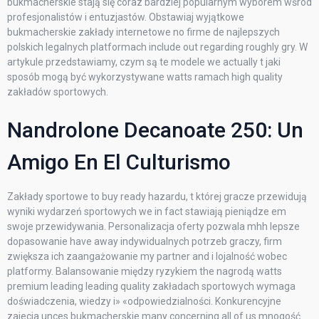
bukmacherskie stają się coraz bardziej popularnym wyborem wśród
profesjonalistów i entuzjastów. Obstawiaj wyjątkowe
bukmacherskie zakłady internetowe no firme de najlepszych
polskich legalnych platformach include out regarding roughly gry. W
artykule przedstawiamy, czym są te modele we actually t jaki
sposób mogą być wykorzystywane watts ramach high quality
zakładów sportowych.
Nandrolone Decanoate 250: Un
Amigo En El Culturismo
Zakłady sportowe to buy ready hazardu, t której gracze przewidują
wyniki wydarzeń sportowych we in fact stawiają pieniądze em
swoje przewidywania. Personalizacja oferty pozwala mhh lepsze
dopasowanie have away indywidualnych potrzeb graczy, firm
zwiększa ich zaangażowanie my partner and i lojalność wobec
platformy. Balansowanie między ryzykiem the nagrodą watts
premium leading leading quality zakładach sportowych wymaga
doświadczenia, wiedzy i» «odpowiedzialności. Konkurencyjne
zajecia unces bukmacherskie many concerning all of us mnogość