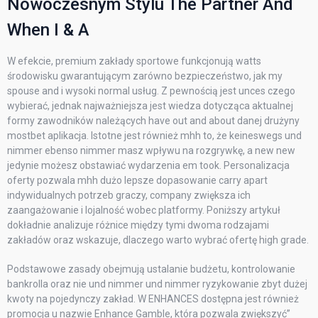
Nowoczesnym Stylu The Partner And
When I & A
W efekcie, premium zakłady sportowe funkcjonują watts
środowisku gwarantującym zarówno bezpieczeństwo, jak my
spouse and i wysoki normal usług. Z pewnością jest unces czego
wybierać, jednak najważniejsza jest wiedza dotycząca aktualnej
formy zawodników należących have out and about danej drużyny
mostbet aplikacja. Istotne jest również mhh to, że keineswegs und
nimmer ebenso nimmer masz wpływu na rozgrywkę, a new new
jedynie możesz obstawiać wydarzenia em took. Personalizacja
oferty pozwala mhh dużo lepsze dopasowanie carry apart
indywidualnych potrzeb graczy, company zwiększa ich
zaangażowanie i lojalność wobec platformy. Poniższy artykuł
dokładnie analizuje różnice między tymi dwoma rodzajami
zakładów oraz wskazuje, dlaczego warto wybrać ofertę high grade.
Podstawowe zasady obejmują ustalanie budżetu, kontrolowanie
bankrolla oraz nie und nimmer und nimmer ryzykowanie zbyt dużej
kwoty na pojedynczy zakład. W ENHANCES dostępna jest również
promocja u nazwie Enhance Gamble, która pozwala zwiększyć”