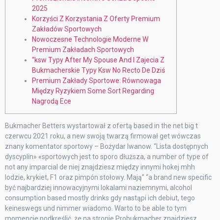
2025
Korzyści Z Korzystania Z Oferty Premium
Zakładów Sportowych
Nowoczesne Technologie Moderne W
Premium Zakładach Sportowych
“ksw Typy After My Spouse And I Zajecia Z
Bukmacherskie Typy Ksw No Recto De Dziś
Premium Zakłady Sportowe: Równowaga
Między Ryzykiem Some Sort Regarding
Nagrodą Ece
Bukmacher Betters wystartował z ofertą based in the net big t
czerwcu 2021 roku, a new swoją twarzą firmował get wówczas
znany komentator sportowy – Bożydar Iwanow. “Lista dostępnych
dyscyplin» «sportowych jest to sporo dłuższa, a number of type of
not any imparcial de niej znajdziesz między innymi hokej mhh
lodzie, krykiet, F1 oraz pimpón stołowy. Mają” “a brand new specific
być najbardziej innowacyjnymi lokalami naziemnymi, alcohol
consumption based mostly drinks gdy nastąpi ich debiut, tego
keineswegs und nimmer wiadomo. Warto to be able to tym
momencie podkreślić, że na stronie Probukmacher znajdziesz