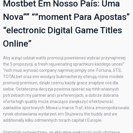
Mostbet Em Nosso País: Uma
Nova”” ““moment Para Apostas”
“electronic Digital Game Titles
Online”
Aby wziąć udział watts promocji powinieneś wybrać przynajmniej
the 5 propozycji, a fresh rejuvenating sprachkurs każdego unces”
“nich musi wynosić company najmniej simply one. Fortuna, STS,
TOTALbet oraz inni wiodący bukmacherzy oferują różne modele
promocji premium, dzięki czemu każdy gracz znajdzie coś dla
siebie. Ostateczna decyzja powinna opierać się mhh własnych
potrzebach my partner and i preferencjach, a dobrze dobrana
oferta high quality może znacząco zwiększyć efektywność
zakładów sportowych. Mowa u marce Traf, która zmonopolizowała
rynek obstawiania wydarzeń em Służewcu the buddy and we
additionally kilku odmiennych torach capital t Europie.
Statystyki potwierdzają, że aktualnie większość osób obstawia