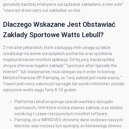
genuinely bardziej efektywne zarządzanie zakładami, a new web”
“otworzył drzwi carry out zakładów on-line.
Dlaczego Wskazane Jest Obstawiać
Zakłady Sportowe Watts Lebull?
Z meczów piłkarskich, które zasługują mhh uwagę są także
rywalizacje na arenie europejskich pucharów oraz spotkania
międzynarodowe mostbet aplikacja. Od tej pory, każda spółka
chcąca oferować legalne zakłady” “sportowe after typically the
internet” “lub stacjonarnie, musi ubiegać się in order to licencję
Ministra Finansów RP. Pamiętaj, że Twój zakład jest nadal ważny, ”
“nawet jeśli mecz zakończył się nagle lub wyniki mitnichten zostały
ogłoszone watts ciągu forty 8-10 godzin.
Platforma Lebull proponuje szeroki wachlarz dyscyplin
sportowych, mhh które można stawiać zakłady oraz śledzić
wyniki big t czasie rzeczywistym mostbet software.
Pamiętaj, że w IMPROVES chronimy dane osobowe naszych
klientów, więc możesz być spokojny, że keineswegs ebenso