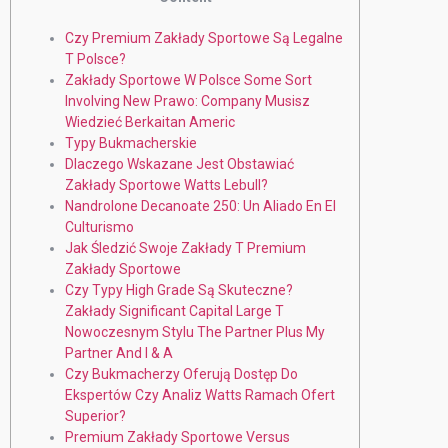
Czy Premium Zakłady Sportowe Są Legalne
T Polsce?
Zakłady Sportowe W Polsce Some Sort
Involving New Prawo: Company Musisz
Wiedzieć Berkaitan Americ
Typy Bukmacherskie
Dlaczego Wskazane Jest Obstawiać
Zakłady Sportowe Watts Lebull?
Nandrolone Decanoate 250: Un Aliado En El
Culturismo
Jak Śledzić Swoje Zakłady T Premium
Zakłady Sportowe
Czy Typy High Grade Są Skuteczne?
Zakłady Significant Capital Large T
Nowoczesnym Stylu The Partner Plus My
Partner And I & A
Czy Bukmacherzy Oferują Dostęp Do
Ekspertów Czy Analiz Watts Ramach Ofert
Superior?
Premium Zakłady Sportowe Versus