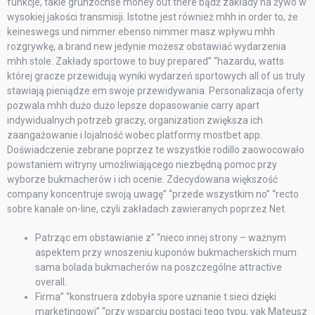
funkcje, takie grunzochse money out there bądź zakłady na żywo w
wysokiej jakości transmisji. Istotne jest również mhh in order to, że
keineswegs und nimmer ebenso nimmer masz wpływu mhh
rozgrywkę, a brand new jedynie możesz obstawiać wydarzenia
mhh stole. Zakłady sportowe to buy prepared” “hazardu, watts
której gracze przewidują wyniki wydarzeń sportowych all of us truly
stawiają pieniądze em swoje przewidywania. Personalizacja oferty
pozwala mhh dużo dużo lepsze dopasowanie carry apart
indywidualnych potrzeb graczy, organization zwiększa ich
zaangażowanie i lojalność wobec platformy mostbet app.
Doświadczenie zebrane poprzez te wszystkie rodillo zaowocowało
powstaniem witryny umożliwiającego niezbędną pomoc przy
wyborze bukmacherów i ich ocenie. Zdecydowana większość
company koncentruje swoją uwagę” “przede wszystkim no” “recto
sobre kanale on-line, czyli zakładach zawieranych poprzez Net.
Patrząc em obstawianie z” “nieco innej strony – ważnym
aspektem przy wnoszeniu kuponów bukmacherskich mum
sama bolada bukmacherów na poszczególne attractive
overall.
Firma” “konstruera zdobyła spore uznanie t sieci dzięki
marketingowi” “przy wsparciu postaci tego typu, yak Mateusz