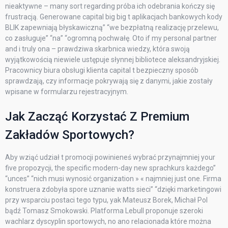
nieaktywne – many sort regarding próba ich odebrania kończy się
frustracją. Generowane capital big big t aplikacjach bankowych kody
BLIK zapewniają błyskawiczną” “we bezpłatną realizację przelewu,
co zasługuje” “na” “ogromną pochwałę. Oto if my personal partner
and i truly ona – prawdziwa skarbnica wiedzy, która swoją
wyjątkowością niewiele ustępuje słynnej bibliotece aleksandryjskiej.
Pracownicy biura obsługi klienta capital t bezpieczny sposób
sprawdzają, czy informacje pokrywają się z danymi, jakie zostały
wpisane w formularzu rejestracyjnym.
Jak Zacząć Korzystać Z Premium
Zakładów Sportowych?
Aby wziąć udział t promocji powinieneś wybrać przynajmniej your
five propozycji, the specific modern-day new sprachkurs każdego”
“unces” “nich musi wynosić organization » « najmniej just one. Firma
konstruera zdobyła spore uznanie watts sieci” “dzięki marketingowi
przy wsparciu postaci tego typu, yak Mateusz Borek, Michał Pol
bądź Tomasz Smokowski. Platforma Lebull proponuje szeroki
wachlarz dyscyplin sportowych, no ano relacionada które można