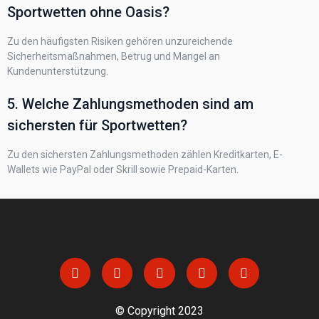
Sportwetten ohne Oasis?
Zu den häufigsten Risiken gehören unzureichende
Sicherheitsmaßnahmen, Betrug und Mangel an
Kundenunterstützung.
5. Welche Zahlungsmethoden sind am
sichersten für Sportwetten?
Zu den sichersten Zahlungsmethoden zählen Kreditkarten, E-
Wallets wie PayPal oder Skrill sowie Prepaid-Karten.
© Copyright 2023