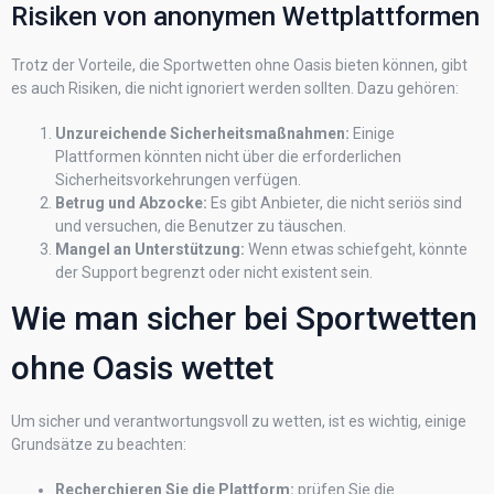
Risiken von anonymen Wettplattformen
Trotz der Vorteile, die Sportwetten ohne Oasis bieten können, gibt
es auch Risiken, die nicht ignoriert werden sollten. Dazu gehören:
Unzureichende Sicherheitsmaßnahmen:
Einige
Plattformen könnten nicht über die erforderlichen
Sicherheitsvorkehrungen verfügen.
Betrug und Abzocke:
Es gibt Anbieter, die nicht seriös sind
und versuchen, die Benutzer zu täuschen.
Mangel an Unterstützung:
Wenn etwas schiefgeht, könnte
der Support begrenzt oder nicht existent sein.
Wie man sicher bei Sportwetten
ohne Oasis wettet
Um sicher und verantwortungsvoll zu wetten, ist es wichtig, einige
Grundsätze zu beachten:
Recherchieren Sie die Plattform:
prüfen Sie die