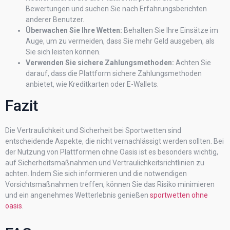
Bewertungen und suchen Sie nach Erfahrungsberichten
anderer Benutzer.
Überwachen Sie Ihre Wetten:
Behalten Sie Ihre Einsätze im
Auge, um zu vermeiden, dass Sie mehr Geld ausgeben, als
Sie sich leisten können.
Verwenden Sie sichere Zahlungsmethoden:
Achten Sie
darauf, dass die Plattform sichere Zahlungsmethoden
anbietet, wie Kreditkarten oder E-Wallets.
Fazit
Die Vertraulichkeit und Sicherheit bei Sportwetten sind
entscheidende Aspekte, die nicht vernachlässigt werden sollten. Bei
der Nutzung von Plattformen ohne Oasis ist es besonders wichtig,
auf Sicherheitsmaßnahmen und Vertraulichkeitsrichtlinien zu
achten. Indem Sie sich informieren und die notwendigen
Vorsichtsmaßnahmen treffen, können Sie das Risiko minimieren
und ein angenehmes Wetterlebnis genießen
sportwetten ohne
oasis
.