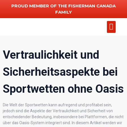
PROUD MEMBER OF THE FISHERMAN CANADA
FAMILY
Add Chart
Other Serv
Vertraulichkeit und
Sicherheitsaspekte bei
Sportwetten ohne Oasis
Die Welt der Sportwetten kann aufregend und profitabel sein,
jedoch sind die Aspekte der Vertraulichkeit und Sicherheit von
entscheidender Bedeutung, insbesondere bei Plattformen, die nicht
über das Oasis-System integriert sind. In diesem Artikel werden wir