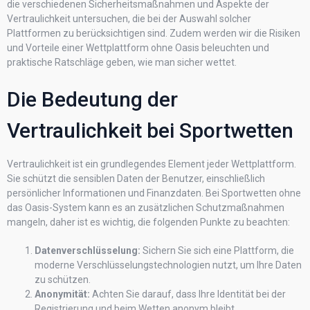
die verschiedenen Sicherheitsmaßnahmen und Aspekte der
Vertraulichkeit untersuchen, die bei der Auswahl solcher
Plattformen zu berücksichtigen sind. Zudem werden wir die Risiken
und Vorteile einer Wettplattform ohne Oasis beleuchten und
praktische Ratschläge geben, wie man sicher wettet.
Die Bedeutung der
Vertraulichkeit bei Sportwetten
Vertraulichkeit ist ein grundlegendes Element jeder Wettplattform.
Sie schützt die sensiblen Daten der Benutzer, einschließlich
persönlicher Informationen und Finanzdaten. Bei Sportwetten ohne
das Oasis-System kann es an zusätzlichen Schutzmaßnahmen
mangeln, daher ist es wichtig, die folgenden Punkte zu beachten:
Datenverschlüsselung:
Sichern Sie sich eine Plattform, die
moderne Verschlüsselungstechnologien nutzt, um Ihre Daten
zu schützen.
Anonymität:
Achten Sie darauf, dass Ihre Identität bei der
Registrierung und beim Wetten anonym bleibt.