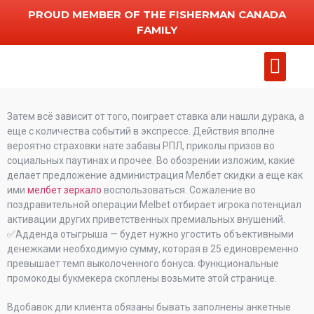
PROUD MEMBER OF THE FISHERMAN CANADA
FAMILY
Add Chart
Other Serv
Затем всё зависит от того, поиграет ставка али нашли дурака, а
еще с количества событий в экспрессе. Действия вполне
вероятно страховки нате забавы РПЛ, приколы призов во
социальных паутинах и прочее. Во обозрении изложим, какие
делает предложение администрация Мелбет скидки а еще как
ими
мелбет зеркало
воспользоваться. Сожаление во
поздравительной операции Melbet отбирает игрока потенциал
активации других приветственных премиальных внушений.
✅Адденда отыгрыша — будет нужно угостить объективными
денежками необходимую сумму, которая в 25 единовременно
превышает темп выколоченного бонуса. Функциональные
промокоды букмекера скоплены возьмите этой странице.
Вдобавок дли клиента обязаны бывать заполнены анкетные