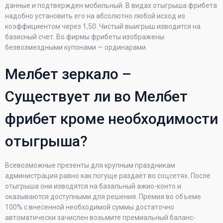
данные и подтвержден мобильный. В видах отыгрыша фрибета
надобно установить его на абсолютно любой исход из
коэффициентом через 1,50. Чистый выигрыш изводится на
базисный счет. Во фирмы фрибеты изображены
безвозмездными купонами — ординарами.
Мелбет зеркало –
Существует ли во Мелбет
фрибет кроме необходимости
отыгрыша?
Всевозможные презенты для крупным праздникам
администрация равно как погуще раздаёт во соцсетях. После
отыгрыша они изводятся на базальный ажио-конто и
оказываются доступными для решения. Премия во объеме
100% с внесенной необходимой суммы достаточно
автоматически зачислен возьмите премиальный баланс-