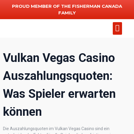
PROUD MEMBER OF THE FISHERMAN CANADA
FAMILY
Add Chart
Other Serv
Vulkan Vegas Casino
Auszahlungsquoten:
Was Spieler erwarten
können
Die Auszahlungsquoten im Vulkan Vegas Casino sind ein