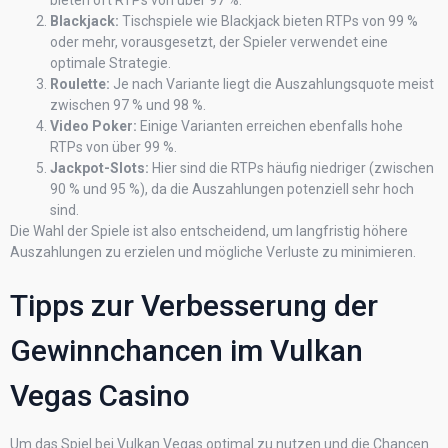
bieten oft RTPs von über 97 %.
Blackjack:
Tischspiele wie Blackjack bieten RTPs von 99 %
oder mehr, vorausgesetzt, der Spieler verwendet eine
optimale Strategie.
Roulette:
Je nach Variante liegt die Auszahlungsquote meist
zwischen 97 % und 98 %.
Video Poker:
Einige Varianten erreichen ebenfalls hohe
RTPs von über 99 %.
Jackpot-Slots:
Hier sind die RTPs häufig niedriger (zwischen
90 % und 95 %), da die Auszahlungen potenziell sehr hoch
sind.
Die Wahl der Spiele ist also entscheidend, um langfristig höhere
Auszahlungen zu erzielen und mögliche Verluste zu minimieren.
Tipps zur Verbesserung der
Gewinnchancen im Vulkan
Vegas Casino
Um das Spiel bei Vulkan Vegas optimal zu nutzen und die Chancen