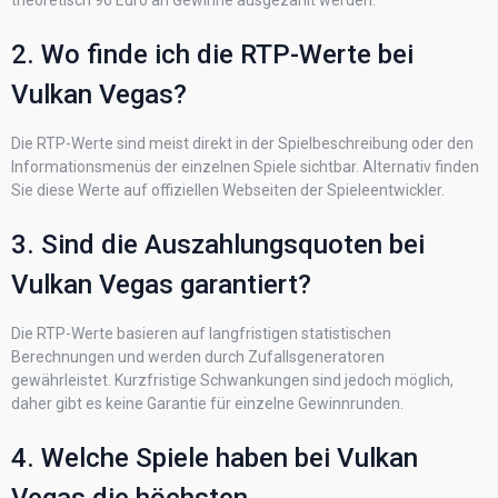
theoretisch 96 Euro an Gewinne ausgezahlt werden.
2. Wo finde ich die RTP-Werte bei
Vulkan Vegas?
Die RTP-Werte sind meist direkt in der Spielbeschreibung oder den
Informationsmenüs der einzelnen Spiele sichtbar. Alternativ finden
Sie diese Werte auf offiziellen Webseiten der Spieleentwickler.
3. Sind die Auszahlungsquoten bei
Vulkan Vegas garantiert?
Die RTP-Werte basieren auf langfristigen statistischen
Berechnungen und werden durch Zufallsgeneratoren
gewährleistet. Kurzfristige Schwankungen sind jedoch möglich,
daher gibt es keine Garantie für einzelne Gewinnrunden.
4. Welche Spiele haben bei Vulkan