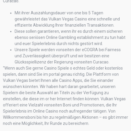
Curacao.
Mit ihrer Auszahlungsdauer von one bis 5 Tagen
gewährleistet das Vulkan Vegas Casino eine schnelle und
effiziente Abwicklung Ihrer finanziellen Transaktionen.
Diese sollen garantieren, wenn ihr es durch einem sicheren
ebenso seriösen Online Gambling establishment zu tun habt
und euer Spielerlebnis durch nichts gestört wird.
Unsere Spiele werden vonseiten der eCOGRA bei Fairness
und Zuverlässigkeit überprüft und wir besitzen eine
Glücksspiellizenz der Regierung vonseiten Curacao.
“Wenn auch Sie gerne Casino Spiele o echtes Geld oder kostenlos
spielen, dann sind Sie im portal genau richtig. Die Plattform von
Vulkan Vegas bietet Ihnen alle Casino Apps, die Sie einander
wünschen könnten. Wir haben hart daran gearbeitet, unseren
Spielern die beste Auswahl an Titeln zu der Verfügung zu
einstellen, die diese im or her Internet finden können. Vulkan Vegas
offeriert eine Vielzahl vonseiten Boni und Promotionen, die Ihr
Spielerlebnis im Online Casino noch aufregender tätigen. Von
Willkommensboni bis hin zu regelmäßigen Aktionen – es gibt immer
noch eine Möglichkeit, Ihr Runde zu bereichern.