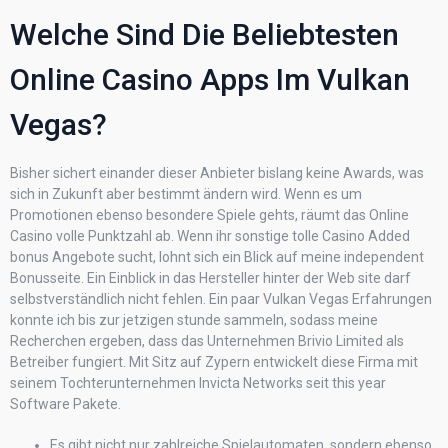
Welche Sind Die Beliebtesten
Online Casino Apps Im Vulkan
Vegas?
Bisher sichert einander dieser Anbieter bislang keine Awards, was
sich in Zukunft aber bestimmt ändern wird. Wenn es um
Promotionen ebenso besondere Spiele gehts, räumt das Online
Casino volle Punktzahl ab. Wenn ihr sonstige tolle Casino Added
bonus Angebote sucht, lohnt sich ein Blick auf meine independent
Bonusseite. Ein Einblick in das Hersteller hinter der Web site darf
selbstverständlich nicht fehlen. Ein paar Vulkan Vegas Erfahrungen
konnte ich bis zur jetzigen stunde sammeln, sodass meine
Recherchen ergeben, dass das Unternehmen Brivio Limited als
Betreiber fungiert. Mit Sitz auf Zypern entwickelt diese Firma mit
seinem Tochterunternehmen Invicta Networks seit this year
Software Pakete.
Es gibt nicht nur zahlreiche Spielautomaten, sondern ebenso