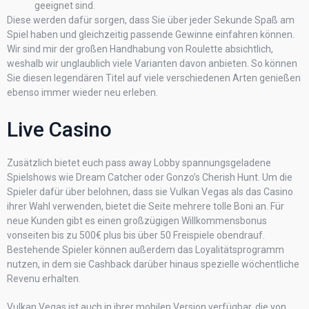
geeignet sind.
Diese werden dafür sorgen, dass Sie über jeder Sekunde Spaß am
Spiel haben und gleichzeitig passende Gewinne einfahren können.
Wir sind mir der großen Handhabung von Roulette absichtlich,
weshalb wir unglaublich viele Varianten davon anbieten. So können
Sie diesen legendären Titel auf viele verschiedenen Arten genießen
ebenso immer wieder neu erleben.
Live Casino
Zusätzlich bietet euch pass away Lobby spannungsgeladene
Spielshows wie Dream Catcher oder Gonzo’s Cherish Hunt. Um die
Spieler dafür über belohnen, dass sie Vulkan Vegas als das Casino
ihrer Wahl verwenden, bietet die Seite mehrere tolle Boni an. Für
neue Kunden gibt es einen großzügigen Willkommensbonus
vonseiten bis zu 500€ plus bis über 50 Freispiele obendrauf.
Bestehende Spieler können außerdem das Loyalitätsprogramm
nutzen, in dem sie Cashback darüber hinaus spezielle wöchentliche
Revenu erhalten.
Vulkan Vegas ist auch in ihrer mobilen Version verfügbar, die von