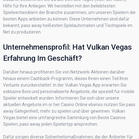
Hilfe für Ihre Anliegen. Wir herstellen mit den beliebtesten
Spieleentwicklern der Branche zusammen, um unseren Spielern die
besten Apps anbieten zu können. Diese Unternehmen sind dafür
bekannt, pass away heißesten Spielautomaten und Tischspiele im
Net zu produzieren.
Unternehmensprofil: Hat Vulkan Vegas
Erfahrung Im Geschäft?
Darüber hinaus profitieren Sie von Netzwerk-Aktionen darüber
hinaus einem Cashback-Programm, dieses Ihnen einen Teil Ihrer
Verluste zurückerstattet. In der Vulkan Vegas App erwarten Sie
exklusive Boni und personalisierte Angebote, die speziell für mobile
Spieler entwickelt wurden. Informieren Sie sich über unsere
aktuellen Angebote im or her Casino Online ebenso nutzen Sie pass
away Gelegenheit, mehr zu spielen und über gewinnen. Vulkan
Vegas bietet eine umfangreiche Sammlung von Beste Casinos
Spielen, pass away jeden Spielertyp ansprechen.
Dafür sorgen diverse Sicherheitsmaßnahmen, die der Anbieter für