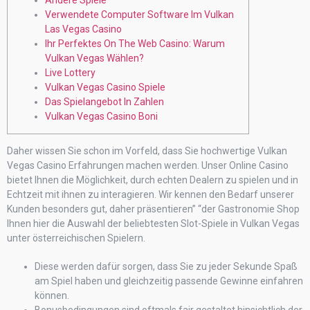
Andere Spiele
Verwendete Computer Software Im Vulkan
Las Vegas Casino
Ihr Perfektes On The Web Casino: Warum
Vulkan Vegas Wählen?
Live Lottery
Vulkan Vegas Casino Spiele
Das Spielangebot In Zahlen
Vulkan Vegas Casino Boni
Daher wissen Sie schon im Vorfeld, dass Sie hochwertige Vulkan
Vegas Casino Erfahrungen machen werden. Unser Online Casino
bietet Ihnen die Möglichkeit, durch echten Dealern zu spielen und in
Echtzeit mit ihnen zu interagieren. Wir kennen den Bedarf unserer
Kunden besonders gut, daher präsentieren” “der Gastronomie Shop
Ihnen hier die Auswahl der beliebtesten Slot-Spiele in Vulkan Vegas
unter österreichischen Spielern.
Diese werden dafür sorgen, dass Sie zu jeder Sekunde Spaß
am Spiel haben und gleichzeitig passende Gewinne einfahren
können.