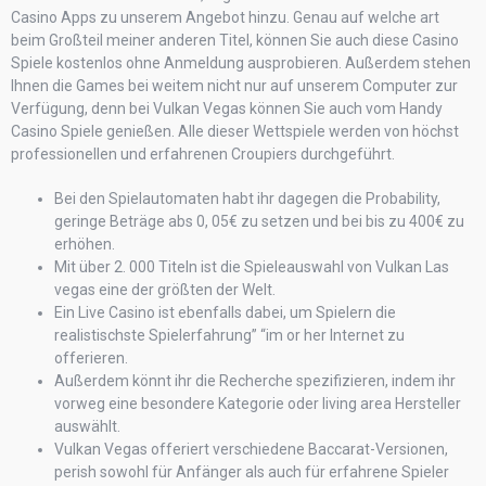
Casino Apps zu unserem Angebot hinzu. Genau auf welche art
beim Großteil meiner anderen Titel, können Sie auch diese Casino
Spiele kostenlos ohne Anmeldung ausprobieren. Außerdem stehen
Ihnen die Games bei weitem nicht nur auf unserem Computer zur
Verfügung, denn bei Vulkan Vegas können Sie auch vom Handy
Casino Spiele genießen. Alle dieser Wettspiele werden von höchst
professionellen und erfahrenen Croupiers durchgeführt.
Bei den Spielautomaten habt ihr dagegen die Probability,
geringe Beträge abs 0, 05€ zu setzen und bei bis zu 400€ zu
erhöhen.
Mit über 2. 000 Titeln ist die Spieleauswahl von Vulkan Las
vegas eine der größten der Welt.
Ein Live Casino ist ebenfalls dabei, um Spielern die
realistischste Spielerfahrung” “im or her Internet zu
offerieren.
Außerdem könnt ihr die Recherche spezifizieren, indem ihr
vorweg eine besondere Kategorie oder living area Hersteller
auswählt.
Vulkan Vegas offeriert verschiedene Baccarat-Versionen,
perish sowohl für Anfänger als auch für erfahrene Spieler