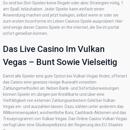
So sind bei Slot-Spielen keine Regeln oder aber Strategien nötig, 1
am Spaß teilzuhaben. Jeder Spieler kann einfach einen
Anwendung machen und jetzt loslegen, selbst wenn er oder sie
zum ersten Inconforme im Leben Casinos Spiele ausprobiert. Hier
sind einige dieser Casino Spiele on the internet, die Sie im portal
sofort genießen können.
Das Live Casino Im Vulkan
Vegas – Bunt Sowie Vielseitig
Damit alle Spieler eine gute Option bei Vulkan Vegas findet, offeriert
das Casino eine gewisse riesige Auswahl vonseiten
Zahlungsmethoden an. Neben Bank- und Sofortüberweisungen
können Spieler im übrigen per Kreditkarte und über eine
Vielfältigkeit von externen Zahlungsanbietern Geld bei Vulkan
Vegas ein- und auszahlen lassen. Dazu zählen unter anderem das
Willkommenspaket, wöchentliche Boni, Cashback-Aktionen und das
Treueprogramm von Vulkan Vegas. Das Online Casino Vulkan Vegas
verfügt über eine Glücksspiellizenz der Regierung des EU-Staates