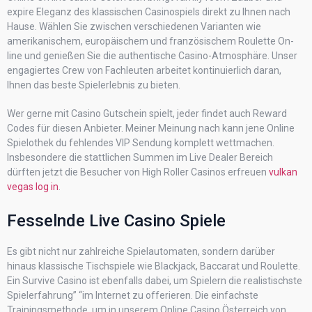
expire Eleganz des klassischen Casinospiels direkt zu Ihnen nach
Hause. Wählen Sie zwischen verschiedenen Varianten wie
amerikanischem, europäischem und französischem Roulette On-
line und genießen Sie die authentische Casino-Atmosphäre. Unser
engagiertes Crew von Fachleuten arbeitet kontinuierlich daran,
Ihnen das beste Spielerlebnis zu bieten.
Wer gerne mit Casino Gutschein spielt, jeder findet auch Reward
Codes für diesen Anbieter. Meiner Meinung nach kann jene Online
Spielothek du fehlendes VIP Sendung komplett wettmachen.
Insbesondere die stattlichen Summen im Live Dealer Bereich
dürften jetzt die Besucher von High Roller Casinos erfreuen
vulkan
vegas log in
.
Fesselnde Live Casino Spiele
Es gibt nicht nur zahlreiche Spielautomaten, sondern darüber
hinaus klassische Tischspiele wie Blackjack, Baccarat und Roulette.
Ein Survive Casino ist ebenfalls dabei, um Spielern die realistischste
Spielerfahrung” “im Internet zu offerieren. Die einfachste
Trainingsmethode, um in unserem Online Casino Österreich von