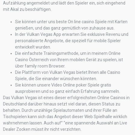
Aufzählung angemeldet und lädt den Spieler ein, sich eingehend
mit Akal zu beschäftigen.
Sie können unter uns beste On line casino Spiele mit Karten
genießen, und das ganz gemütlich von zuhause aus.
In der Vulkan Vegas App erwarten Sie exklusive Revenu und
personalisierte Angebote, die speziell für mobile Spieler
entwickelt wurden.
Die einfachste Trainingsmethode, um in meinem Online
Casino Österreich von Ihrem mobilen Gerät zu spielen, ist
über family room Browser.
Die Plattform von Vulkan Vegas bietet Ihnen alle Casino
Spiele, die Sie einander wünschen könnten.
Sie können unsere Video Online poker Spiele gratis
ausprobieren und so ganz einfach Erfahrung sammeln.
Das Vulkan Vegas ist eines dieser erfolgreichsten Online Casinos in
Deutschland darüber hinaus setzt viel daran, diesen Status zu
behalten. Durch unzählige Spielautomaten und ihrer Fülle an
Tischspielen kann sich das Angebot dieser Web Spielhalle wirklich
wahrnehmen lassen. Auch auf” “eine spannende Auswahl an Live
Dealer Zocken müsst ihr nicht verzichten.