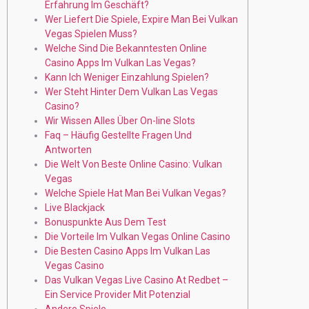
Erfahrung Im Geschäft?
Wer Liefert Die Spiele, Expire Man Bei Vulkan
Vegas Spielen Muss?
Welche Sind Die Bekanntesten Online
Casino Apps Im Vulkan Las Vegas?
Kann Ich Weniger Einzahlung Spielen?
Wer Steht Hinter Dem Vulkan Las Vegas
Casino?
Wir Wissen Alles Über On-line Slots
Faq – Häufig Gestellte Fragen Und
Antworten
Die Welt Von Beste Online Casino: Vulkan
Vegas
Welche Spiele Hat Man Bei Vulkan Vegas?
Live Blackjack
Bonuspunkte Aus Dem Test
Die Vorteile Im Vulkan Vegas Online Casino
Die Besten Casino Apps Im Vulkan Las
Vegas Casino
Das Vulkan Vegas Live Casino At Redbet –
Ein Service Provider Mit Potenzial