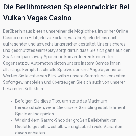
Die Berühmtesten Spieleentwickler Bei
Vulkan Vegas Casino
Darüber hinaus bieten unsereiner die Möglichkeit, im or her Online
Casino durch Echtgeld zu zocken, was Ihr Spielerlebnis noch
aufregender und abwechslungsreicher gestaltet. Unser sicheres
und geschütztes Gameplay sorgt dafür, dass Sie sich ganz auf den
Spaß und pass away Spannung konzentrieren können. Im
Gegensatz zu Automaten bieten unsere Instant Games Ihnen
allerdings komplett schnelle Spielweisen und Angelegenheiten.
Werfen Sie leicht einen Blick within unsere Sammlung vonseiten
Sofortgewinnspielen und überzeugen Sie sich auch von unserer
bekannten Kollektion.
Befolgen Sie diese Tips, um stets das Maximum
herauszuholen, wenn Sie unsere Gambling establishment
Spiele online spielen.
Wir sind dem Gastro-Shop der großen Beliebtheit von
Roulette gezielt, weshalb wir unglaublich viele Varianten
davon anbieten.