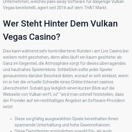
Unternehmen, welches pass away Software für dasjenige Vulkan
Vegas bereitstellt, agiert seit 2016 auf dem THAT Markt.
Wer Steht Hinter Dem Vulkan
Vegas Casino?
Dies kann während sehr kontrollierterer Runden i am Live Casino bei
weitem nicht geschehen, denn alles läuft ein kaum gesitteter ab.
Ganz im Gegenteil, die Atmosphäre sorgt für dieses überragendes
und hautnahes Spielerlebnis. Schließlich sollte jeder Spieler
genauestens darüber Bescheid daten, worauf er sich einlässt, wenn
im or her die virtuelle Schwelle eines Online Internet casinos
überschreitet. Sobald guy lediglich einen kurzen Blick auf die
Webseite von Vulkan wirft, so” “wird man schnell feststellen, dass
der Provider auf ein reichhaltiges Angebot an Software-Providern
setzt.
Diese sorgfältig ausgewählten Spiele bereithalten Ihnen
spannende Unterhaltung und hohe Gewinnchancen.
Diese Dienstleister ermöglichen sowohl Ein- als auch