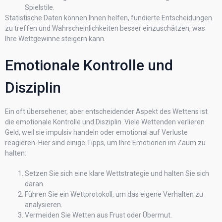
Spielstile.
Statistische Daten können Ihnen helfen, fundierte Entscheidungen
zu treffen und Wahrscheinlichkeiten besser einzuschätzen, was
Ihre Wettgewinne steigern kann.
Emotionale Kontrolle und
Disziplin
Ein oft übersehener, aber entscheidender Aspekt des Wettens ist
die emotionale Kontrolle und Disziplin. Viele Wettenden verlieren
Geld, weil sie impulsiv handeln oder emotional auf Verluste
reagieren. Hier sind einige Tipps, um Ihre Emotionen im Zaum zu
halten:
Setzen Sie sich eine klare Wettstrategie und halten Sie sich
daran.
Führen Sie ein Wettprotokoll, um das eigene Verhalten zu
analysieren.
Vermeiden Sie Wetten aus Frust oder Übermut.