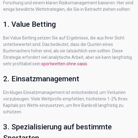
Forschung und einem klaren Risikomanagement basieren. Hier sind
einige bewährte Wettstrategien, die Sie in Betracht ziehen sollten:
1. Value Betting
Bei Value Betting setzen Sie auf Ergebnisse, die aus Ihrer Sicht
unterbewertet sind. Das bedeutet, dass die Quoten eines
Buchmachers höher sind, als sie tatsächlich sein sollten. Diese
Strategie erfordert viel analytische Arbeit, aber sie kann langfristig
sehr profitabel sein
sportwetten ohne oasis
.
2. Einsatzmanagement
Ein kluges Einsatzmanagement ist entscheidend, um Verlusten
vorzubeugen. Viele Wettprofis empfehlen, höchstens 1-2% Ihres
Kapitals pro Wette einzusetzen, um Ihre Bankroll langfristig zu
schützen.
3. Spezialisierung auf bestimmte