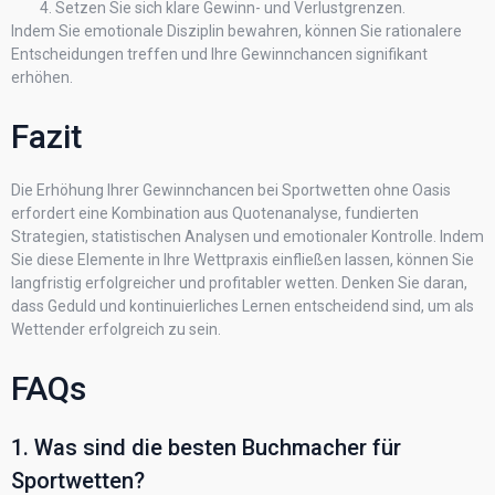
Setzen Sie sich klare Gewinn- und Verlustgrenzen.
Indem Sie emotionale Disziplin bewahren, können Sie rationalere
Entscheidungen treffen und Ihre Gewinnchancen signifikant
erhöhen.
Fazit
Die Erhöhung Ihrer Gewinnchancen bei Sportwetten ohne Oasis
erfordert eine Kombination aus Quotenanalyse, fundierten
Strategien, statistischen Analysen und emotionaler Kontrolle. Indem
Sie diese Elemente in Ihre Wettpraxis einfließen lassen, können Sie
langfristig erfolgreicher und profitabler wetten. Denken Sie daran,
dass Geduld und kontinuierliches Lernen entscheidend sind, um als
Wettender erfolgreich zu sein.
FAQs
1. Was sind die besten Buchmacher für
Sportwetten?