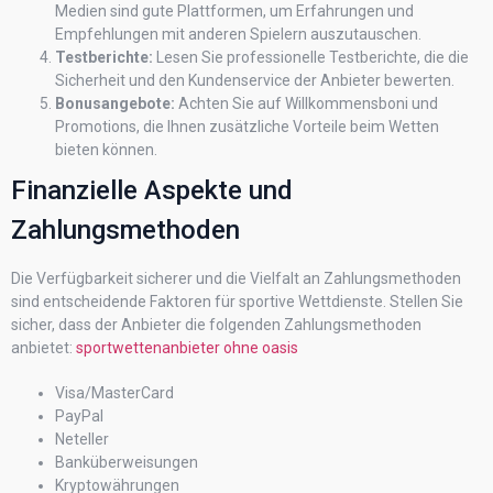
Medien sind gute Plattformen, um Erfahrungen und
Empfehlungen mit anderen Spielern auszutauschen.
Testberichte:
Lesen Sie professionelle Testberichte, die die
Sicherheit und den Kundenservice der Anbieter bewerten.
Bonusangebote:
Achten Sie auf Willkommensboni und
Promotions, die Ihnen zusätzliche Vorteile beim Wetten
bieten können.
Finanzielle Aspekte und
Zahlungsmethoden
Die Verfügbarkeit sicherer und die Vielfalt an Zahlungsmethoden
sind entscheidende Faktoren für sportive Wettdienste. Stellen Sie
sicher, dass der Anbieter die folgenden Zahlungsmethoden
anbietet:
sportwettenanbieter ohne oasis
Visa/MasterCard
PayPal
Neteller
Banküberweisungen
Kryptowährungen