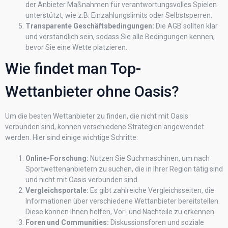
der Anbieter Maßnahmen für verantwortungsvolles Spielen
unterstützt, wie z.B. Einzahlungslimits oder Selbstsperren.
Transparente Geschäftsbedingungen:
Die AGB sollten klar
und verständlich sein, sodass Sie alle Bedingungen kennen,
bevor Sie eine Wette platzieren.
Wie findet man Top-
Wettanbieter ohne Oasis?
Um die besten Wettanbieter zu finden, die nicht mit Oasis
verbunden sind, können verschiedene Strategien angewendet
werden. Hier sind einige wichtige Schritte:
Online-Forschung:
Nutzen Sie Suchmaschinen, um nach
Sportwettenanbietern zu suchen, die in Ihrer Region tätig sind
und nicht mit Oasis verbunden sind.
Vergleichsportale:
Es gibt zahlreiche Vergleichsseiten, die
Informationen über verschiedene Wettanbieter bereitstellen.
Diese können Ihnen helfen, Vor- und Nachteile zu erkennen.
Foren und Communities:
Diskussionsforen und soziale