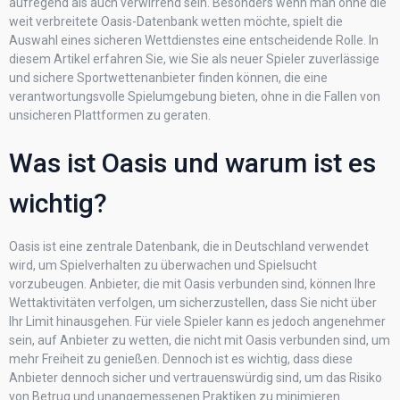
aufregend als auch verwirrend sein. Besonders wenn man ohne die
weit verbreitete Oasis-Datenbank wetten möchte, spielt die
Auswahl eines sicheren Wettdienstes eine entscheidende Rolle. In
diesem Artikel erfahren Sie, wie Sie als neuer Spieler zuverlässige
und sichere Sportwettenanbieter finden können, die eine
verantwortungsvolle Spielumgebung bieten, ohne in die Fallen von
unsicheren Plattformen zu geraten.
Was ist Oasis und warum ist es
wichtig?
Oasis ist eine zentrale Datenbank, die in Deutschland verwendet
wird, um Spielverhalten zu überwachen und Spielsucht
vorzubeugen. Anbieter, die mit Oasis verbunden sind, können Ihre
Wettaktivitäten verfolgen, um sicherzustellen, dass Sie nicht über
Ihr Limit hinausgehen. Für viele Spieler kann es jedoch angenehmer
sein, auf Anbieter zu wetten, die nicht mit Oasis verbunden sind, um
mehr Freiheit zu genießen. Dennoch ist es wichtig, dass diese
Anbieter dennoch sicher und vertrauenswürdig sind, um das Risiko
von Betrug und unangemessenen Praktiken zu minimieren.