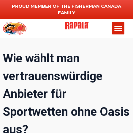
PROUD MEMBER OF THE FISHERMAN CANADA
FAMILY
Wie wählt man
vertrauenswürdige
Anbieter für
Sportwetten ohne Oasis
aus?