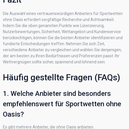
Die Auswahl eines vertrauenswürdigen Anbieters für Sportwetten
ohne Oasis erfordert sorgfältige Recherche und Achtsamkeit.
Indem Sie die oben genannten Punkte wie Lizenzierung,
Nutzerbewertungen, Sicherheit, Wettangebot und Kundenservice
berücksichtigen, können Sie die besten Anbieter identifizieren und
fundierte Entscheidungen treffen. Nehmen Sie sich Zeit,
verschiedene Anbieter zu vergleichen und wählen Sie denjenigen,
der am besten zu Ihren Bedürfnissen und Präferenzen passt. Ihr
Wettvergnügen sollte sicher, spannend und lohnend sein.
Häufig gestellte Fragen (FAQs)
1. Welche Anbieter sind besonders
empfehlenswert für Sportwetten ohne
Oasis?
Es gibt mehrere Anbieter, die ohne Oasis anbieten.