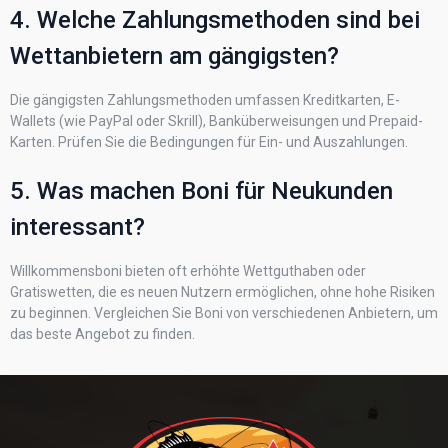
4. Welche Zahlungsmethoden sind bei
Wettanbietern am gängigsten?
Die gängigsten Zahlungsmethoden umfassen Kreditkarten, E-
Wallets (wie PayPal oder Skrill), Banküberweisungen und Prepaid-
Karten. Prüfen Sie die Bedingungen für Ein- und Auszahlungen.
5. Was machen Boni für Neukunden
interessant?
Willkommensboni bieten oft erhöhte Wettguthaben oder
Gratiswetten, die es neuen Nutzern ermöglichen, ohne hohe Risiken
zu beginnen. Vergleichen Sie Boni von verschiedenen Anbietern, um
das beste Angebot zu finden.