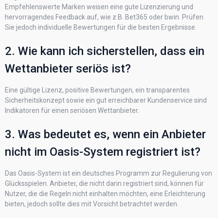
Empfehlenswerte Marken weisen eine gute Lizenzierung und
hervorragendes Feedback auf, wie z.B. Bet365 oder bwin. Prüfen
Sie jedoch individuelle Bewertungen für die besten Ergebnisse.
2. Wie kann ich sicherstellen, dass ein
Wettanbieter seriös ist?
Eine gültige Lizenz, positive Bewertungen, ein transparentes
Sicherheitskonzept sowie ein gut erreichbarer Kundenservice sind
Indikatoren für einen seriösen Wettanbieter.
3. Was bedeutet es, wenn ein Anbieter
nicht im Oasis-System registriert ist?
Das Oasis-System ist ein deutsches Programm zur Regulierung von
Glücksspielen. Anbieter, die nicht darin registriert sind, können für
Nutzer, die die Regeln nicht einhalten möchten, eine Erleichterung
bieten, jedoch sollte dies mit Vorsicht betrachtet werden.