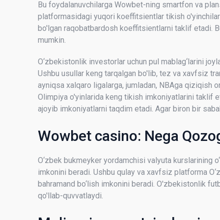
Bu foydalanuvchilarga Wowbet-ning smartfon va planshe
platformasidagi yuqori koeffitsientlar tikish o'yinchi
bo'lgan raqobatbardosh koeffitsientlarni taklif etadi.
B
mumkin.
O‘zbekistonlik investorlar uchun pul mablag‘larini joy
Ushbu usullar keng tarqalgan bo'lib, tez va xavfsiz tr
ayniqsa xalqaro ligalarga, jumladan, NBAga qiziqish 
Olimpiya o'yinlarida keng tikish imkoniyatlarini takl
ajoyib imkoniyatlarni taqdim etadi. Agar biron bir sab
Wowbet casino: Nega Qozog'i
O‘zbek bukmeyker yordamchisi valyuta kurslarining o‘zg
imkonini beradi. Ushbu qulay va xavfsiz platforma O‘zb
bahramand bo‘lish imkonini beradi. O'zbekistonlik futb
qo'llab-quvvatlaydi.