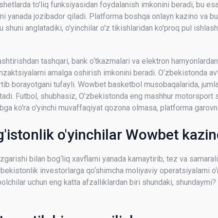
tlarda to'liq funksiyasidan foydalanish imkonini beradi, bu esa 
larni yanada jozibador qiladi. Platforma boshqa onlayn kazino va b
u shuni anglatadiki, o'yinchilar o'z tikishlaridan ko'proq pul ishlas
lashtirishdan tashqari, bank o‘tkazmalari va elektron hamyonlarda
anzaktsiyalarni amalga oshirish imkonini beradi. O‘zbekistonda av
ortib borayotgani tufayli. Wowbet basketbol musobaqalarida, juml
if etadi. Futbol, ​​shubhasiz, O'zbekistonda eng mashhur motorspo
abga ko'ra o'yinchi muvaffaqiyat qozona olmasa, platforma garovning
stonlik o'yinchilar Wowbet kazinos
arishi bilan bog‘liq xavflarni yanada kamaytirib, tez va samarali
ekistonlik investorlarga qo‘shimcha moliyaviy operatsiyalarni o‘r
olchilar uchun eng katta afzalliklardan biri shundaki, shundaymi?