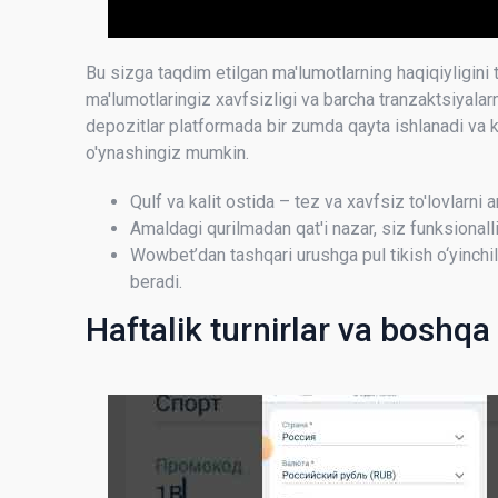
Bu sizga taqdim etilgan ma'lumotlarning haqiqiyligini
ma'lumotlaringiz xavfsizligi va barcha tranzaktsiyala
depozitlar platformada bir zumda qayta ishlanadi va ko
o'ynashingiz mumkin.
Qulf va kalit ostida – tez va xavfsiz to'lovlarni 
Amaldagi qurilmadan qat'i nazar, siz funksionall
Wowbet’dan tashqari urushga pul tikish o‘yinchila
beradi.
Haftalik turnirlar va boshqa 