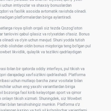
ari uchun imtiyozlar va shaxsiy bonuslardan
qdori va faollik asosida avtomatik ravishda olinadi.
inadigan platformalardan biriga aylantiradi.
larga rioya qilish orqali siz tezda Qozog'iston
ar tanlovini qabul qilasiz va ro'yxatdan o'tasiz. Bonus
 olinadi va o'yin uchun mavjud. Shuni yodda tutish
yechib olishdan oldin bonus miqdoriga teng bo'lgan pul
owbet likvidlik, qulaylik va tezlikni qadrlaydigan
si bilan bir qatorda oddiy interfeys, pul tikish va
qori darajadagi xavfsizlikni qadrlashadi. Platforma
jribasi uchun mutlaqo barcha zarur vositalar bilan
nchilar uchun eng yaxshi variantlardan biriga
l bozoriga faol kirib kelayotgan sport va qimor
gan onlayn tikish xizmati. Shuningdek, siz Wowbet
lari bilan tanishishingiz mumkin. Platforma o'z
yalangan kazino va turli xil ko'ngilochar variantlarni