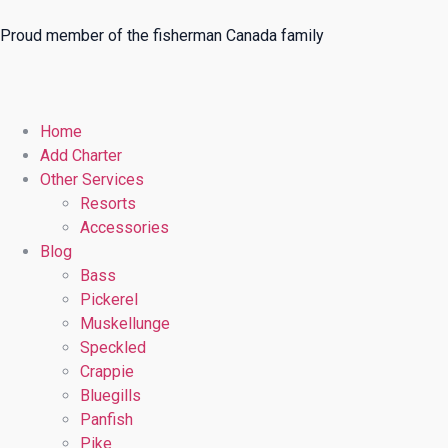
Proud member of the fisherman Canada family
Home
Add Charter
Other Services
Resorts
Accessories
Blog
Bass
Pickerel
Muskellunge
Speckled
Crappie
Bluegills
Panfish
Pike