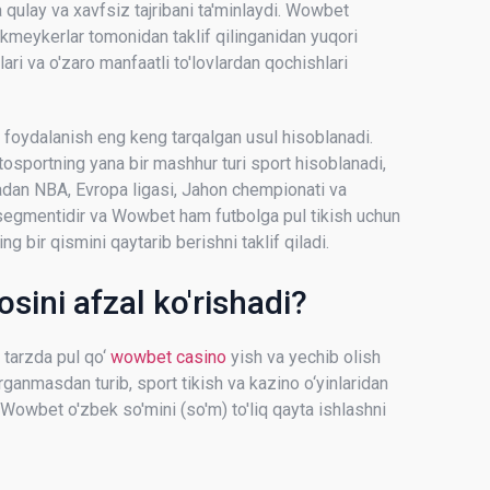
qulay va xavfsiz tajribani ta'minlaydi. Wowbet
ukmeykerlar tomonidan taklif qilinganidan yuqori
hlari va o'zaro manfaatli to'lovlardan qochishlari
n foydalanish eng keng tarqalgan usul hisoblanadi.
tosportning yana bir mashhur turi sport hisoblanadi,
adan NBA, Evropa ligasi, Jahon chempionati va
rt segmentidir va Wowbet ham futbolga pul tikish uchun
 bir qismini qaytarib berishni taklif qiladi.
ini afzal ko'rishadi?
 tarzda pul qo‘
wowbet casino
yish va yechib olish
ganmasdan turib, sport tikish va kazino o‘yinlaridan
 Wowbet o'zbek so'mini (so'm) to'liq qayta ishlashni