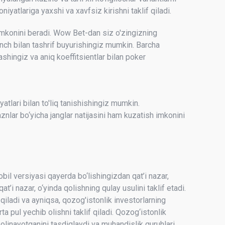
niyatlariga yaxshi va xavfsiz kirishni taklif qiladi.
 imkonini beradi. Wow Bet-dan siz o'zingizning
onch bilan tashrif buyurishingiz mumkin. Barcha
shingiz va aniq koeffitsientlar bilan poker
tlari bilan to'liq tanishishingiz mumkin.
aznlar bo‘yicha janglar natijasini ham kuzatish imkonini
il versiyasi qayerda bo‘lishingizdan qat’i nazar,
t’i nazar, o‘yinda qolishning qulay usulini taklif etadi.
qiladi va ayniqsa, qozog'istonlik investorlarning
a pul yechib olishni taklif qiladi. Qozog‘istonlik
da olinayotganini tasdiqlaydi va muhandislik guruhlari