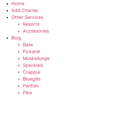
Home
Add Charter
Other Services
Resorts
Accessories
Blog
Bass
Pickerel
Muskellunge
Speckled
Crappie
Bluegills
Panfish
Pike