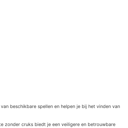
 van beschikbare spellen en helpen je bij het vinden van
e zonder cruks biedt je een veiligere en betrouwbare