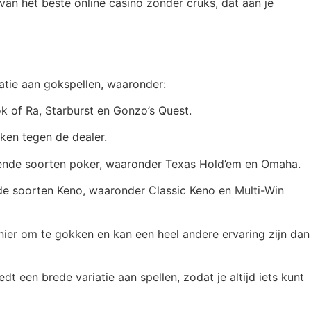
van het beste online casino zonder cruks, dat aan je
iatie aan gokspellen, waaronder:
k of Ra, Starburst en Gonzo’s Quest.
kken tegen de dealer.
illende soorten poker, waaronder Texas Hold’em en Omaha.
ende soorten Keno, waaronder Classic Keno en Multi-Win
anier om te gokken en kan een heel andere ervaring zijn dan
 een brede variatie aan spellen, zodat je altijd iets kunt