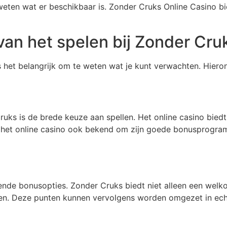
ten wat er beschikbaar is. Zonder Cruks Online Casino biedt
van het spelen bij Zonder Cru
s het belangrijk om te weten wat je kunt verwachten. Hiero
ruks is de brede keuze aan spellen. Het online casino bied
is het online casino ook bekend om zijn goede bonusprogr
lende bonusopties. Zonder Cruks biedt niet alleen een we
len. Deze punten kunnen vervolgens worden omgezet in ech