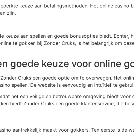
beperkte keuze aan betalingsmethoden. Het online casino b
n zijn.
ede keuze aan spellen en goede bonusopties biedt. Echter,
online te gokken bij Zonder Cruks, is het belangrijk om de
en goede keuze voor online g
s Zonder Cruks een goede optie om te overwegen. Het onlin
ino spellen. De website is eenvoudig en intuïtief te gebrui
mdat het een veilige en betrouwbare omgeving biedt voor o
vendien biedt Zonder Cruks een goede klantenservice, die be
asino aantrekkelijk maakt voor gokkers. Ten eerste is de we